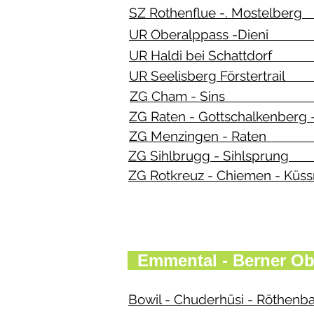
SZ Rothenflue -. Mos
UR Oberalppass -D
UR Haldi bei Schat
UR Seelisberg Först
ZG Cham - Sin
ZG Raten - Gottschalke
ZG Menzingen - 
ZG Sihlbrugg - Si
ZG Rotkreuz - Chiemen
Emmental - 
Bowil - Chuderhüsi 