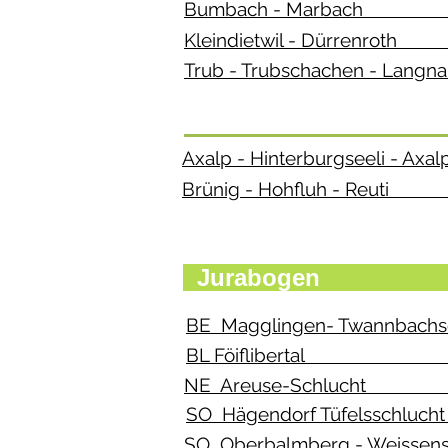
Bumbach - Marba
Kleindietwil - Dürr
Trub - Trubschachen 
Axalp - Hinterburgse
Brünig - Hohfluh 
Jur
BE Magglingen- Twannba
BL Föifliberta
NE Areuse-Schlu
SO Hägendorf Tüfe
SO Oberbalmberg - We