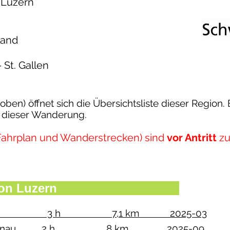
 Luzern
land
 St. Gallen
ben) öffnet sich die Übersichtsliste dieser Region. 
ei dieser Wanderung.
Fahrplan und Wanderstrecken) sind
vor Antritt
zu 
omeration Luzern
eeburg 3 h 7,1 km 2025-03
gg - Obernau 2 h 8 km 2025-09