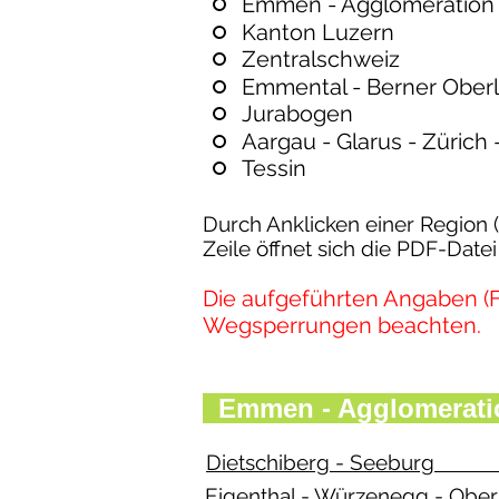
Emmen - Agglomeration
Kanton Luzern
Zentralschweiz
Emmental - Berner Ober
Jurabogen
Aargau - Glarus - Zürich -
Tessin
Durch Anklicken einer Region (o
Zeile öffnet sich die PDF-Dat
Die aufgeführten Angaben (
Wegsperrungen beachten.
Emmen - Aggl
Dietschiberg - S
Eigenthal - Würzene