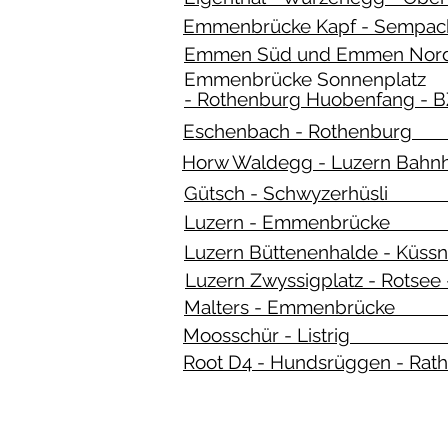
Emmenbrücke Kapf - Sem
Emmen Süd und Emme
Emmenbrücke Sonnenplatz
- Rothenburg Huobenfan
Eschenbach - Rothe
Horw Waldegg - Luze
Gütsch - Schwyzer
Luzern - Emmenbr
Luzern Büttenenhalde
Luzern Zwyssigplatz -
Malters - Emmen
Moosschür - List
Root D4 - Hundsrüggen 