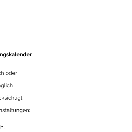
ungskalender
ch oder
glich
sichtigt!
nstaltungen:
h.