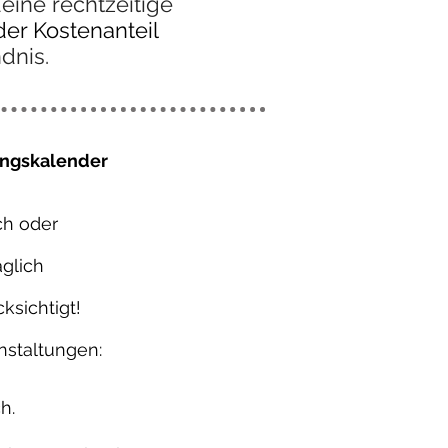
ine rechtzeitige
er Kostenanteil
dnis.
ungskalender
ch oder
glich
sichtigt!
nstaltungen:
h.