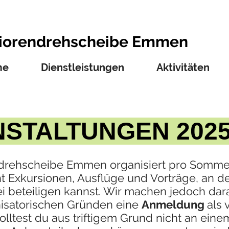
iorendrehscheibe Emmen
me
Dienstleistungen
Aktivitäten
STALTUNGEN 20
drehscheibe Emmen organisiert pro Sommer
ht Exkursionen, Ausflüge und Vorträge, an d
rei beteiligen kannst. Wir machen jedoch da
nisatorischen Gründen eine
Anmeldung
als 
olltest du aus triftigem Grund nicht an eine