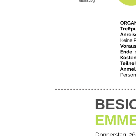
Bilder:zvg
OR
Treffp
Anreis
Keine 
Voraus
Ende:
c
Kosten
Teilne
Anmel
Person
BESI
EMME
Donnerstag, 26