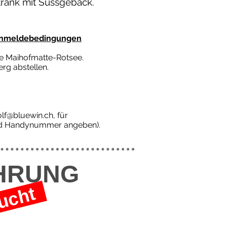
tränk mit Süssgebäck.
Anmeldebedingungen
lle Maihofmatte-Rotsee.
rg abstellen.
olf@bluewin.ch
, für
 und Handynummer angeben).
ÜHRUNG
ucht