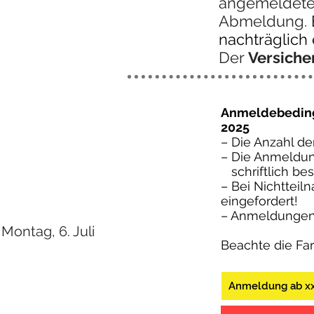
angemeldeten
Abmeldung.
nachträglich 
Der
Versich
Anmeldebedin
2025
– Die Anzahl de
– Die Anmeldung
schriftlich bes
– Bei Nichttei
eingefordert!
– Anmeldungen 
ontag, 6. Juli
Beachte die Fa
.
Anmeldung ab xx