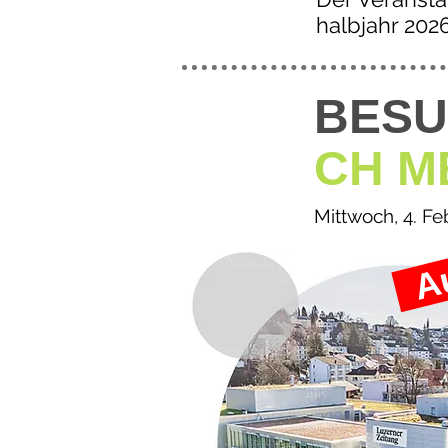
halbjahr 202
BESU
CH M
Mittwoch, 4. F
Au