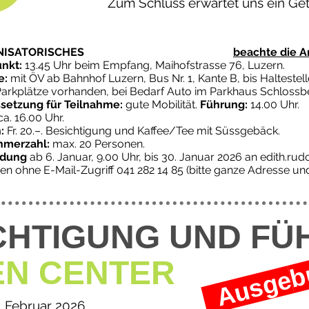
Zum Schluss erwartet uns ein Ge
GANISATORISCHES
beachte die 
unkt:
13.45 Uhr beim Empfang, Maihofstrasse 76, Luzern.
e:
mit ÖV ab Bahnhof Luzern, Bus Nr. 1, Kante B, bis Halteste
Parkplätze vorhanden, bei Bedarf Auto im Parkhaus Schlossbe
setzung für Teilnahme:
gute Mobilität.
Führung:
14.00 Uhr.
a. 16.00 Uhr.
:
Fr. 20.–. Besichtigung und Kaffee/Tee mit Süssgebäck.
hmerzahl:
max. 20 Personen.
dung
ab 6. Januar, 9.00 Uhr, bis 30. Januar 2026 an
edith.rud
en ohne E-Mail-Zugriff 041 282 14 85 (bitte ganze Adresse
CHTIGUNG UND F
b
N CENTER
Ausge
. Februar 2026