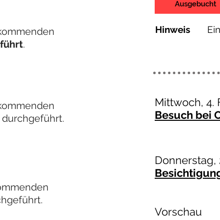
Ausgebucht
Hinweis
Ein
 kommenden
führt
.
Mittwoch, 4.
 kommenden
Besuch bei 
durchgeführt.
Donnerstag, 
Besichtigun
kommenden
chgeführt
.
Vorschau